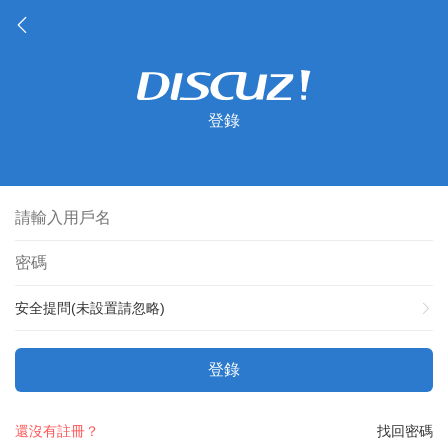
登錄
安全提問(未設置請忽略)
登錄
還沒有註冊？
找回密碼