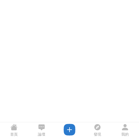
首頁
論壇
發現
我的