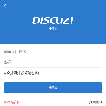
登錄
安全提問(未設置請忽略)
登錄
還沒有註冊？
找回密碼