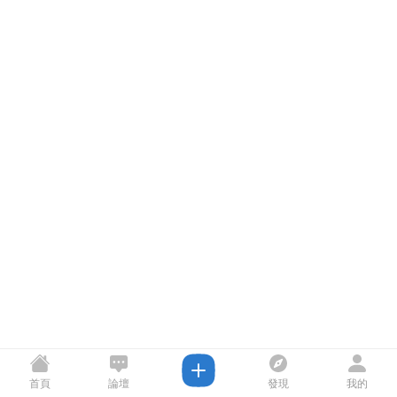
首頁
論壇
發現
我的