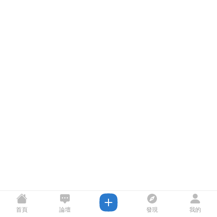
首頁
論壇
發現
我的