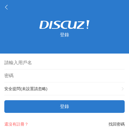
登錄
安全提問(未設置請忽略)
登錄
還沒有註冊？
找回密碼