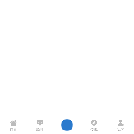
首頁
論壇
發現
我的