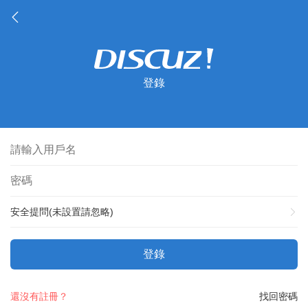
登錄
安全提問(未設置請忽略)
登錄
還沒有註冊？
找回密碼