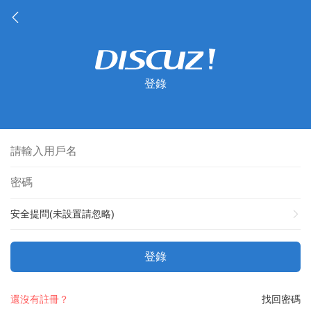
登錄
安全提問(未設置請忽略)
登錄
還沒有註冊？
找回密碼