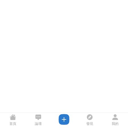
首頁
論壇
發現
我的