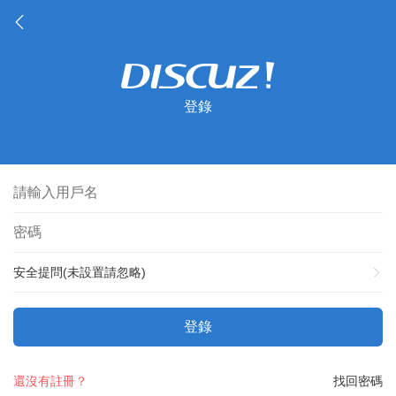
登錄
安全提問(未設置請忽略)
登錄
還沒有註冊？
找回密碼