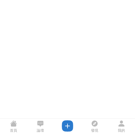
首頁
論壇
發現
我的