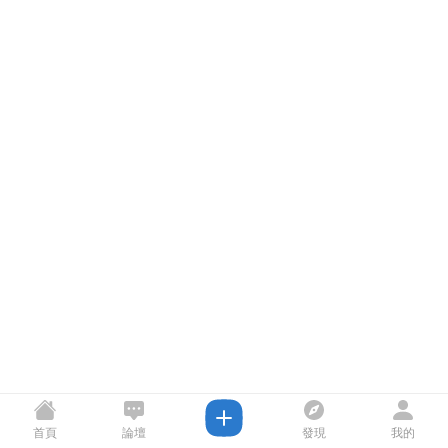
首頁
論壇
發現
我的