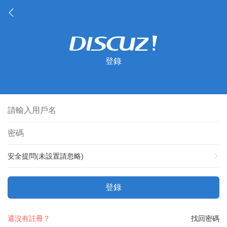
登錄
安全提問(未設置請忽略)
登錄
還沒有註冊？
找回密碼