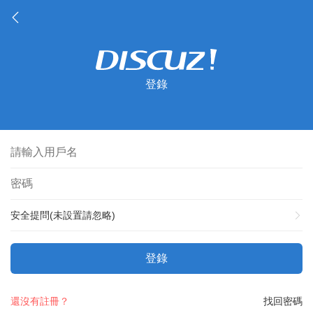
登錄
安全提問(未設置請忽略)
登錄
還沒有註冊？
找回密碼