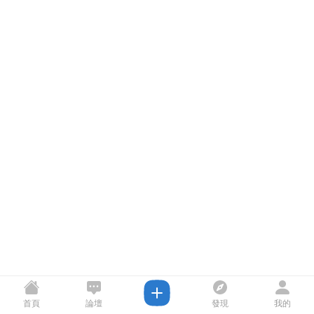
首頁
論壇
發現
我的