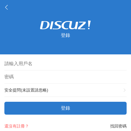
登錄
安全提問(未設置請忽略)
登錄
還沒有註冊？
找回密碼