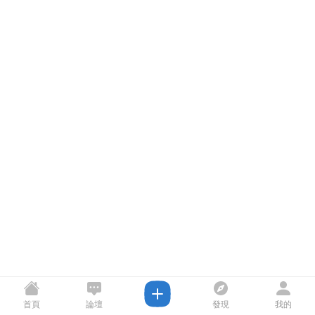
首頁
論壇
發現
我的