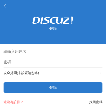
登錄
安全提問(未設置請忽略)
登錄
還沒有註冊？
找回密碼