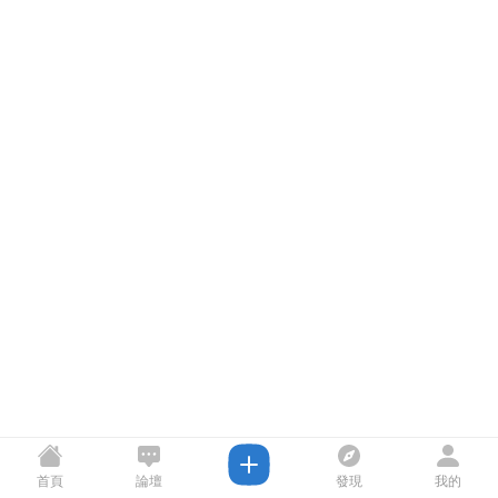
首頁
論壇
發現
我的