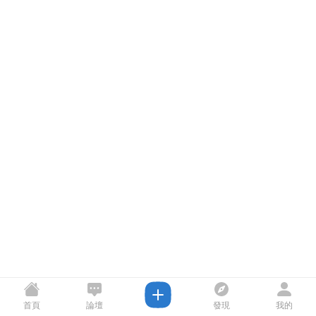
首頁
論壇
發現
我的