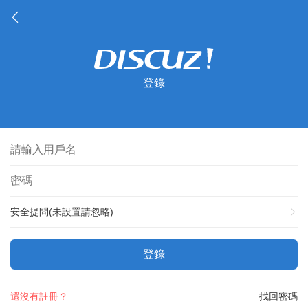
登錄
安全提問(未設置請忽略)
登錄
還沒有註冊？
找回密碼