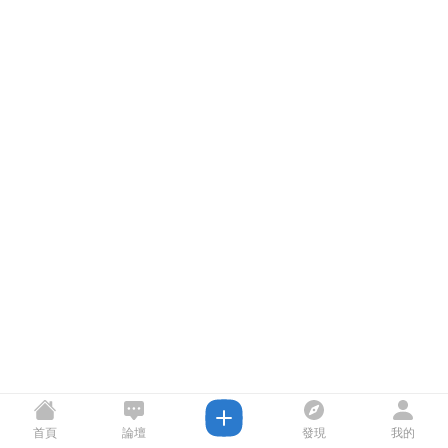
首頁
論壇
發現
我的