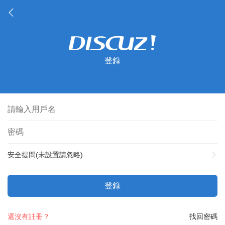
登錄
安全提問(未設置請忽略)
登錄
還沒有註冊？
找回密碼