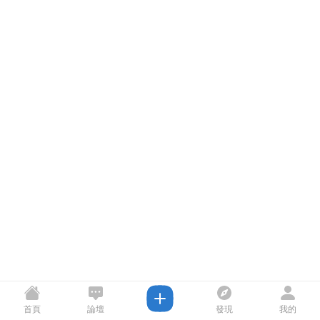
首頁
論壇
發現
我的