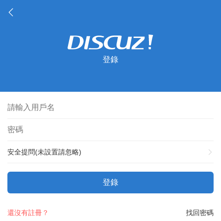
登錄
安全提問(未設置請忽略)
登錄
還沒有註冊？
找回密碼