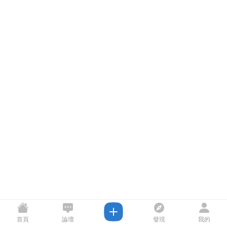
首頁
論壇
發現
我的