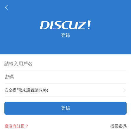
登錄
安全提問(未設置請忽略)
登錄
還沒有註冊？
找回密碼