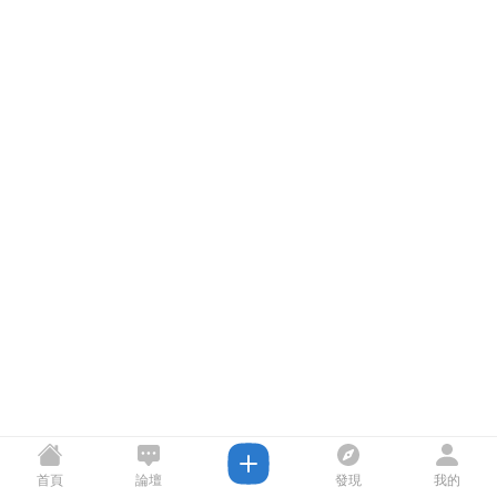
首頁
論壇
發現
我的