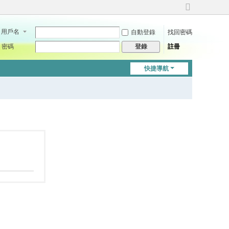
切
換
用戶名
自動登錄
找回密碼
到
寬
密碼
註冊
登錄
版
快捷導航