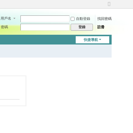
切
換
用戶名
自動登錄
找回密碼
到
寬
密碼
註冊
登錄
版
快捷導航