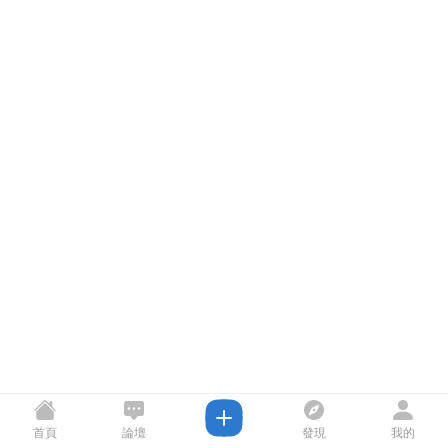
首頁
論壇
發現
我的