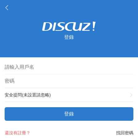
登錄
安全提問(未設置請忽略)
登錄
還沒有註冊？
找回密碼