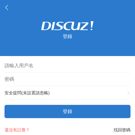
登錄
安全提問(未設置請忽略)
登錄
還沒有註冊？
找回密碼