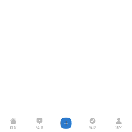
首頁
論壇
發現
我的