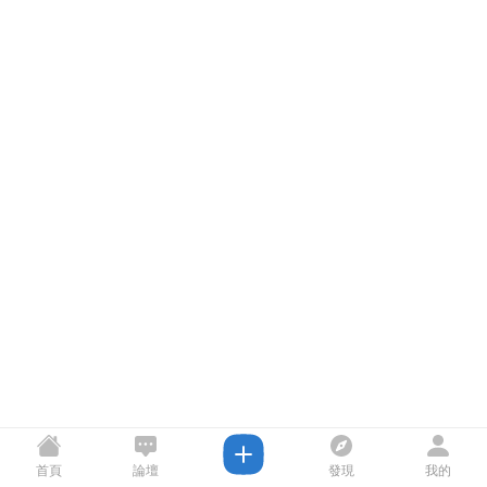
首頁
論壇
發現
我的