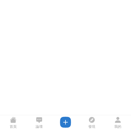
首頁
論壇
發現
我的