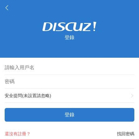
登錄
安全提問(未設置請忽略)
登錄
還沒有註冊？
找回密碼