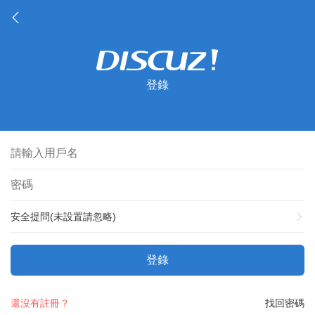
登錄
安全提問(未設置請忽略)
登錄
還沒有註冊？
找回密碼