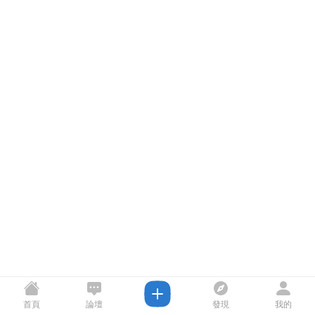
首頁
論壇
發現
我的