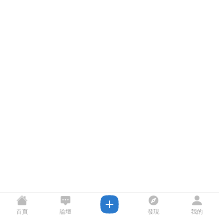
首頁
論壇
發現
我的