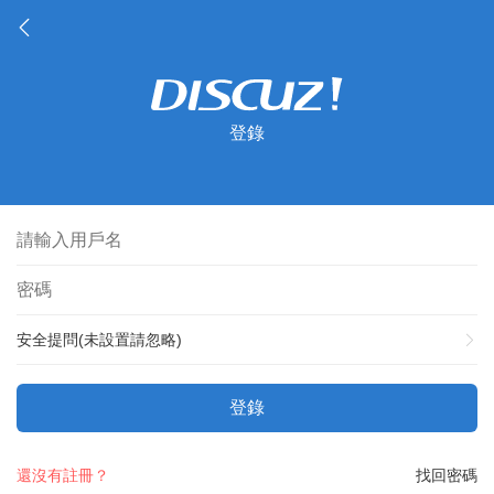
登錄
安全提問(未設置請忽略)
登錄
還沒有註冊？
找回密碼