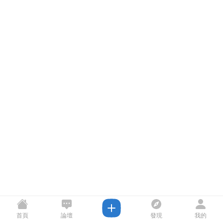
首頁
論壇
發現
我的