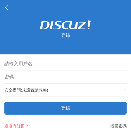
登錄
安全提問(未設置請忽略)
登錄
還沒有註冊？
找回密碼