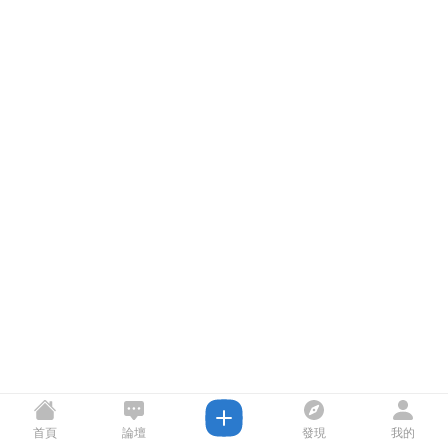
首頁
論壇
發現
我的