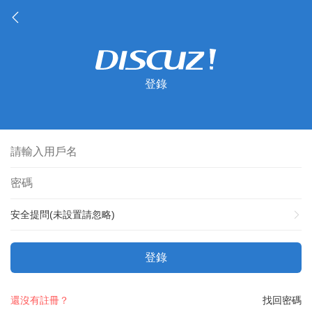
登錄
安全提問(未設置請忽略)
登錄
還沒有註冊？
找回密碼