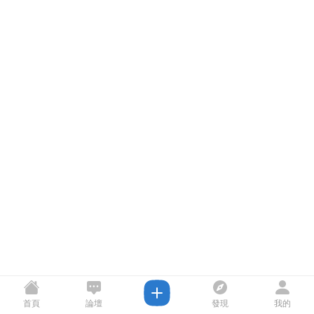
首頁
論壇
發現
我的