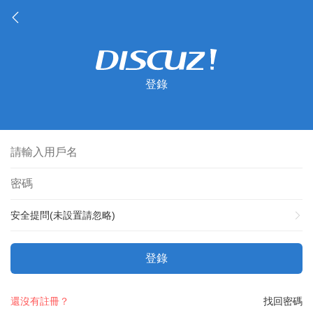
登錄
安全提問(未設置請忽略)
登錄
還沒有註冊？
找回密碼