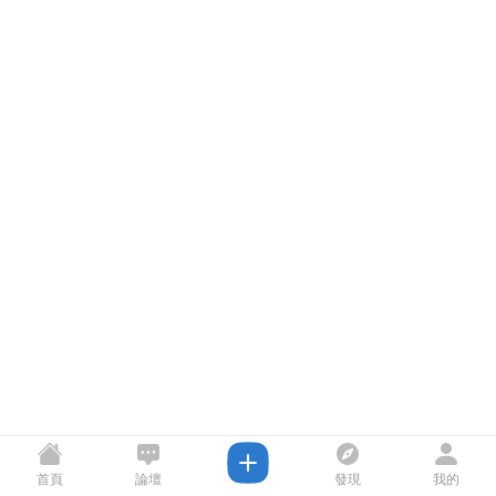
首頁
論壇
發現
我的