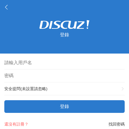
登錄
安全提問(未設置請忽略)
登錄
還沒有註冊？
找回密碼