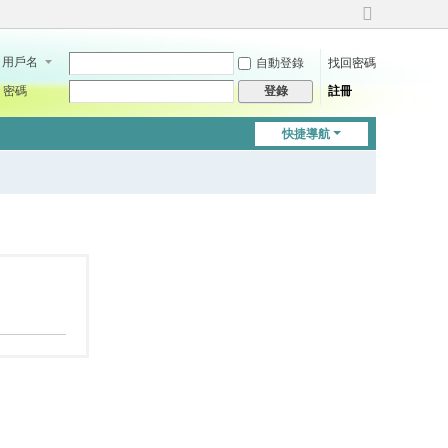
切
換
用戶名
自動登錄
找回密碼
到
寬
密碼
註冊
登錄
版
快捷導航