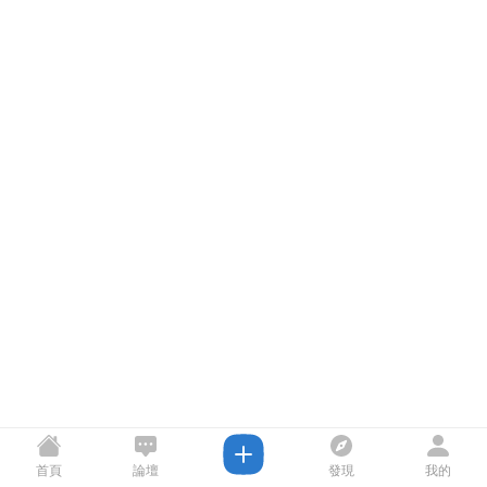
首頁
論壇
發現
我的