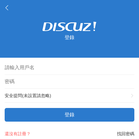
登錄
安全提問(未設置請忽略)
登錄
還沒有註冊？
找回密碼