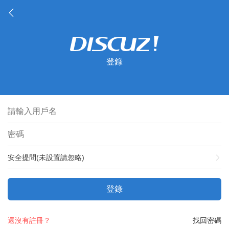
登錄
安全提問(未設置請忽略)
登錄
還沒有註冊？
找回密碼