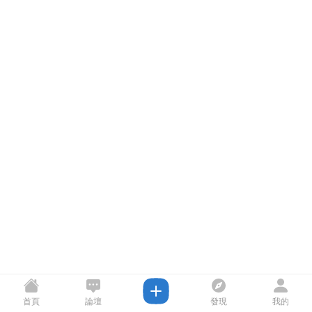
首頁
論壇
發現
我的