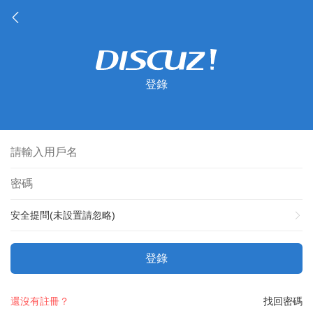
登錄
安全提問(未設置請忽略)
登錄
還沒有註冊？
找回密碼