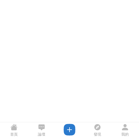
首頁
論壇
發現
我的