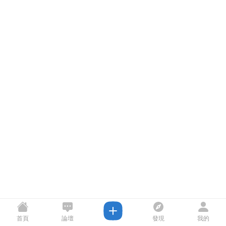
首頁
論壇
發現
我的