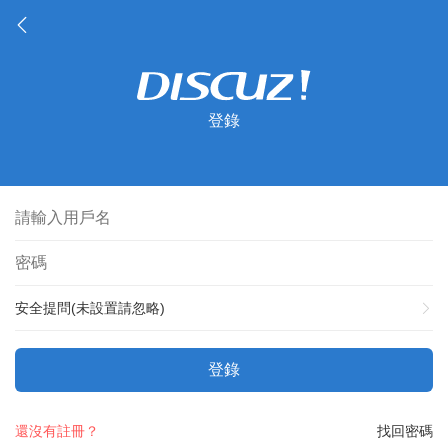
登錄
安全提問(未設置請忽略)
登錄
還沒有註冊？
找回密碼