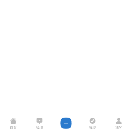
首頁
論壇
發現
我的