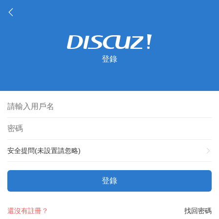
登錄
安全提問(未設置請忽略)
登錄
還沒有註冊？
找回密碼