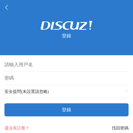
登錄
安全提問(未設置請忽略)
登錄
還沒有註冊？
找回密碼