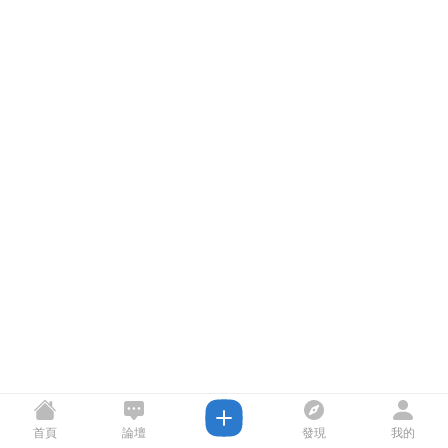
首頁
論壇
發現
我的