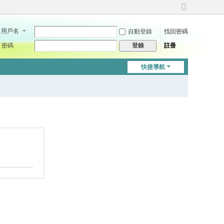
切
換
用戶名
自動登錄
找回密碼
到
寬
密碼
註冊
登錄
版
快捷導航