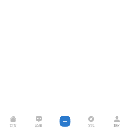
首頁
論壇
發現
我的