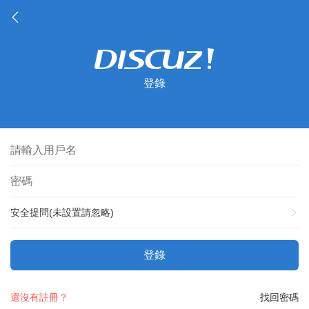
登錄
安全提問(未設置請忽略)
登錄
還沒有註冊？
找回密碼