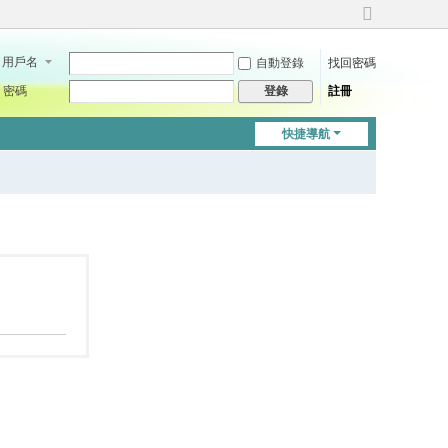
切
換
用戶名
自動登錄
找回密碼
到
寬
密碼
註冊
登錄
版
快捷導航