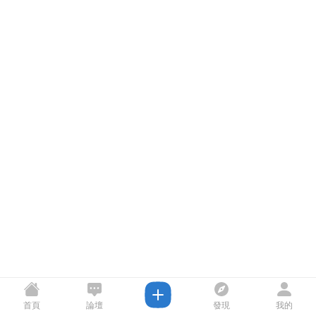
首頁
論壇
發現
我的