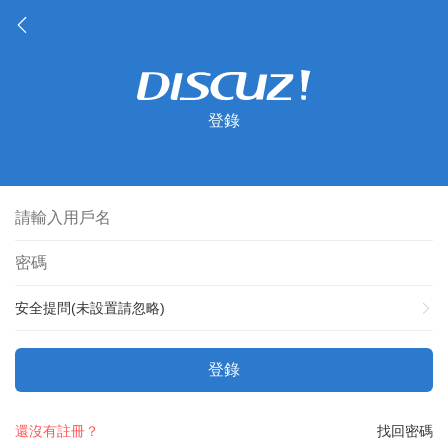
登錄
安全提問(未設置請忽略)
登錄
還沒有註冊？
找回密碼