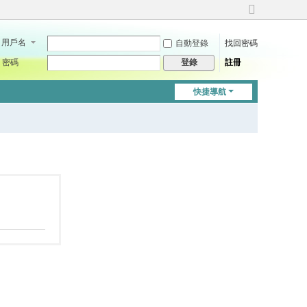
切
換
用戶名
自動登錄
找回密碼
到
寬
密碼
註冊
登錄
版
快捷導航