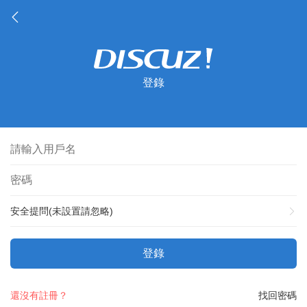
登錄
安全提問(未設置請忽略)
登錄
還沒有註冊？
找回密碼