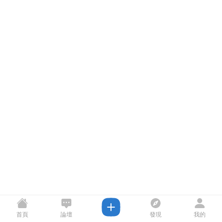
首頁
論壇
發現
我的