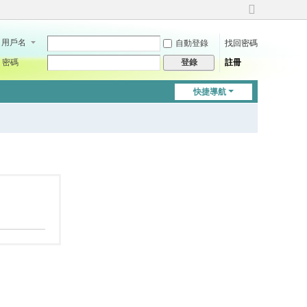
切
換
用戶名
自動登錄
找回密碼
到
寬
密碼
註冊
登錄
版
快捷導航