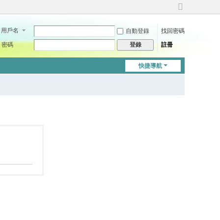
切
換
用戶名
自動登錄
找回密碼
到
寬
密碼
註冊
登錄
版
快捷導航