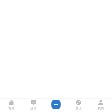
首頁
論壇
發現
我的