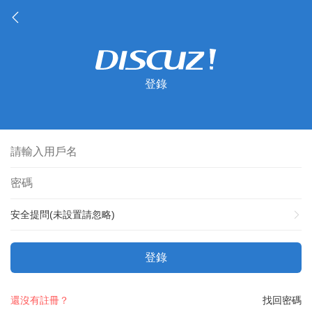
登錄
安全提問(未設置請忽略)
登錄
還沒有註冊？
找回密碼