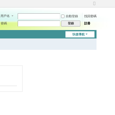
切
換
用戶名
自動登錄
找回密碼
到
寬
密碼
註冊
登錄
版
快捷導航