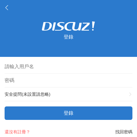
登錄
安全提問(未設置請忽略)
登錄
還沒有註冊？
找回密碼