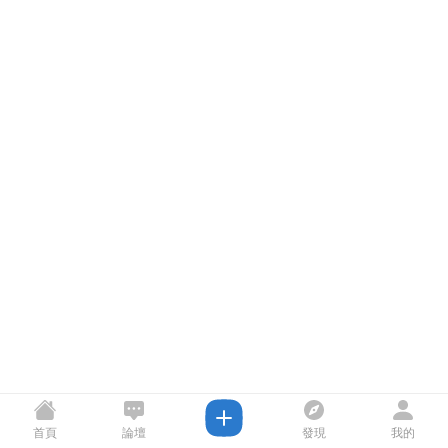
首頁
論壇
發現
我的