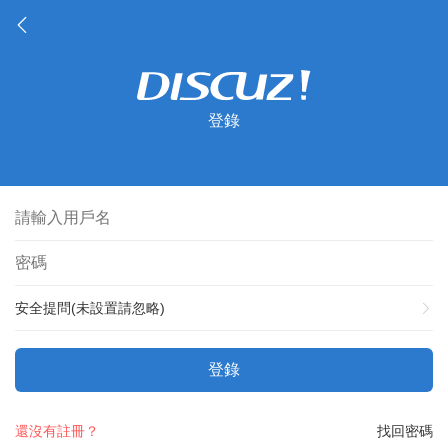
登錄
安全提問(未設置請忽略)
登錄
還沒有註冊？
找回密碼