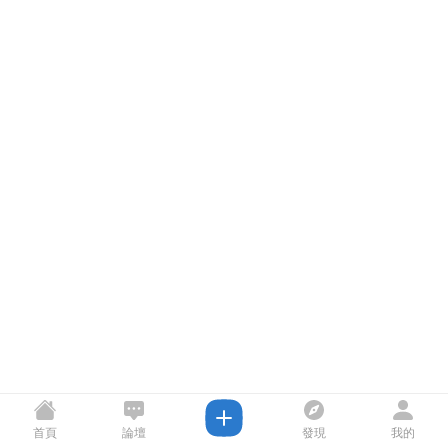
首頁
論壇
發現
我的