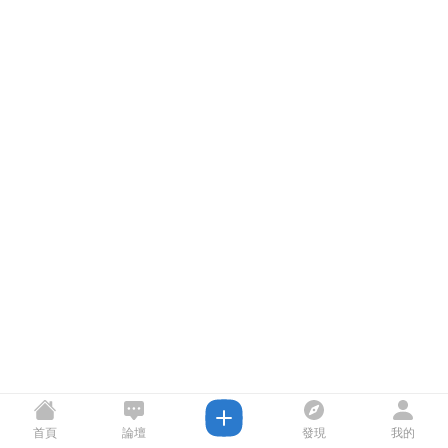
首頁
論壇
發現
我的