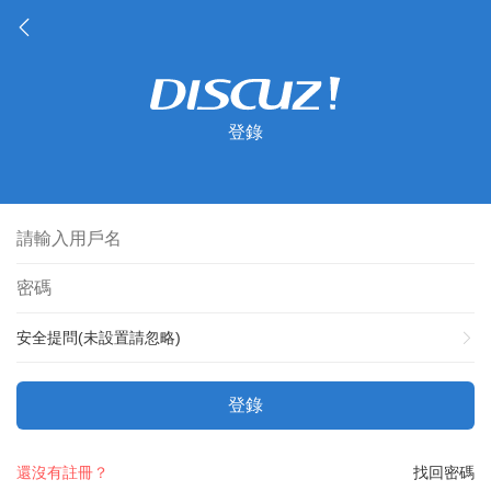
登錄
安全提問(未設置請忽略)
登錄
還沒有註冊？
找回密碼