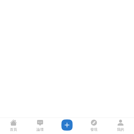
首頁
論壇
發現
我的