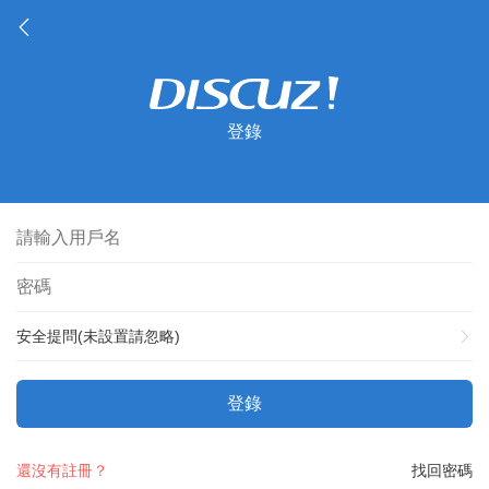
登錄
安全提問(未設置請忽略)
登錄
還沒有註冊？
找回密碼