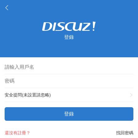
登錄
安全提問(未設置請忽略)
登錄
還沒有註冊？
找回密碼