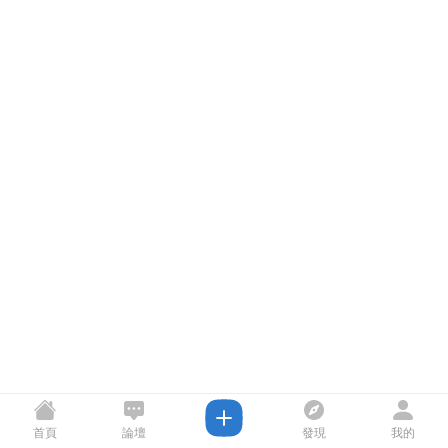
首頁
論壇
發現
我的