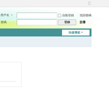
切
換
用戶名
自動登錄
找回密碼
到
寬
密碼
註冊
登錄
版
快捷導航